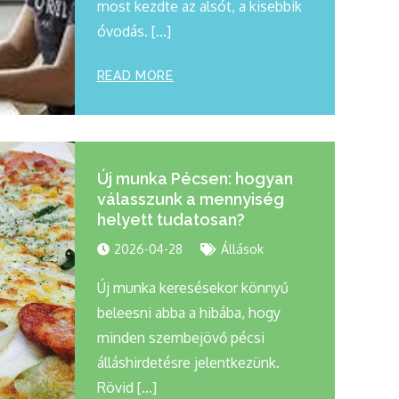
most kezdte az alsót, a kisebbik
óvodás. […]
READ MORE
Új munka Pécsen: hogyan
válasszunk a mennyiség
helyett tudatosan?
2026-04-28
Állások
Új munka keresésekor könnyű
beleesni abba a hibába, hogy
minden szembejövő pécsi
álláshirdetésre jelentkezünk.
Rövid […]