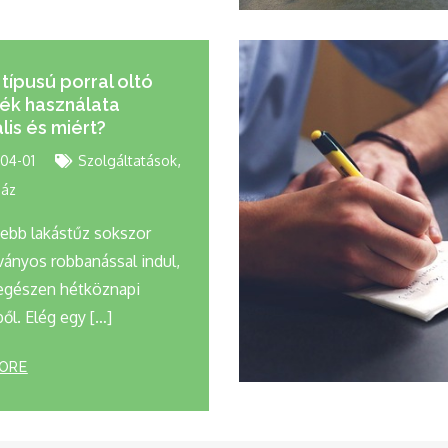
 típusú porral oltó
ék használata
lis és miért?
,
04-01
Szolgáltatások
áz
ebb lakástűz sokszor
ványos robbanással indul,
gészen hétköznapi
ől. Elég egy […]
ORE