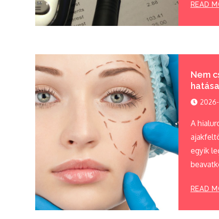
READ M
Nem cs
hatása
2026-
A hialur
ajakfelt
egyik le
beavatko
READ M