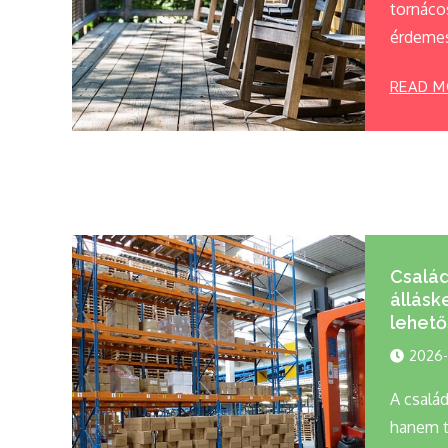
tornáco
érdemes
READ M
Csalá
állásk
lehet
2026-
A család
hanem t