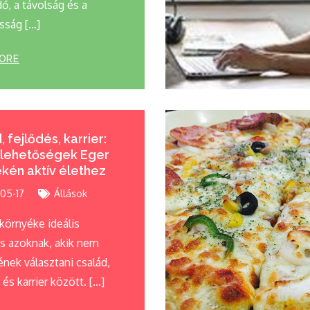
ő, a távolság és a
sság […]
ORE
 fejlődés, karrier:
lehetőségek Eger
kén aktív élethez
05-17
Állások
környéke ideális
ás azoknak, akik nem
nek választani család,
 és karrier között. […]