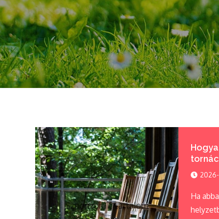
Hogya
tornác
2026-
Ha abba
helyzet