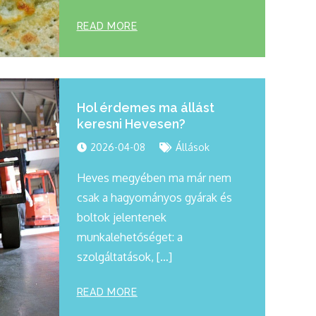
READ MORE
Hol érdemes ma állást
keresni Hevesen?
2026-04-08
Állások
Heves megyében ma már nem
csak a hagyományos gyárak és
boltok jelentenek
munkalehetőséget: a
szolgáltatások, […]
READ MORE