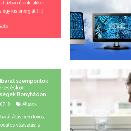
s házban élünk, akkor
 egy kis energiát […]
ORE
dbarát szempontok
ereséskor:
őségek Bonyhádon
07-18
Állások
barát állás nem luxus,
udatos választás: a