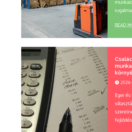
munkaid
rugalma
READ M
Család,
munka
környé
2026-
Eger és 
választ
szeretné
fejlődés