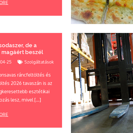
ORE
odaszer, de a
 magáért beszél
04-25
Szolgáltatások
onsavas ráncfeltöltés és
öltés 2026 tavaszán is az
gkeresettebb esztétikai
zás lesz, mivel […]
ORE