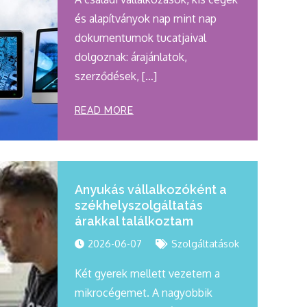
és alapítványok nap mint nap
dokumentumok tucatjaival
dolgoznak: árajánlatok,
szerződések, […]
READ MORE
Anyukás vállalkozóként a
székhelyszolgáltatás
árakkal találkoztam
2026-06-07
Szolgáltatások
Két gyerek mellett vezetem a
mikrocégemet. A nagyobbik