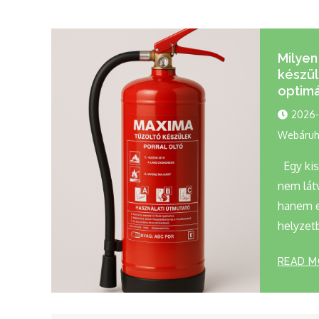
Milyen
készül
optimá
2026-
Webáruh
Egy kis
nem lát
hanem e
helyzetb
READ M