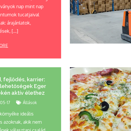
ítványok nap mint nap
tumok tucatjaival
k: árajánlatok,
ések, […]
ORE
 fejlődés, karrier:
lehetőségek Eger
kén aktív élethez
05-17
Állások
környéke ideális
ás azoknak, akik nem
nek választani család,