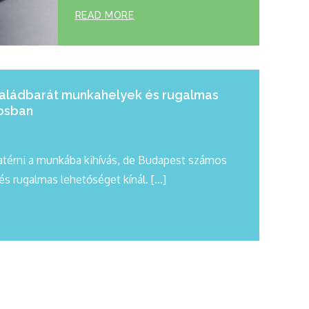
READ MORE
saládbarát munkahelyek és rugalmas
osban
atérni a munkába kihívás, de Budapest számos
s rugalmas lehetőséget kínál. […]