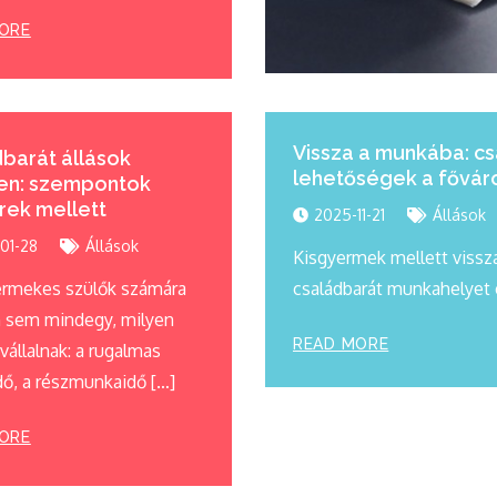
ORE
Vissza a munkába: c
barát állások
lehetőségek a fővár
en: szempontok
rek mellett
2025-11-21
Állások
01-28
Állások
Kisgyermek mellett vissz
ermekes szülők számára
családbarát munkahelyet é
 sem mindegy, milyen
READ MORE
állalnak: a rugalmas
ő, a részmunkaidő […]
ORE