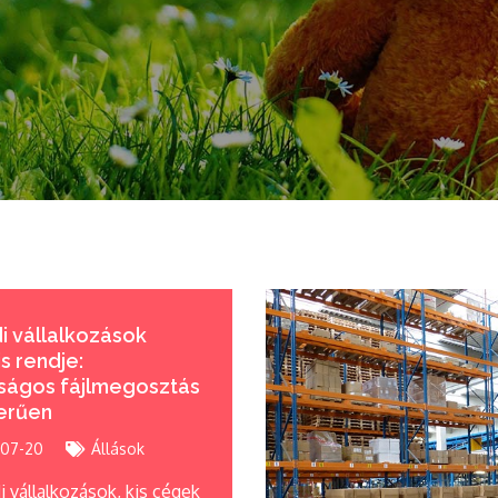
i vállalkozások
is rendje:
ságos fájlmegosztás
erűen
07-20
Állások
i vállalkozások, kis cégek