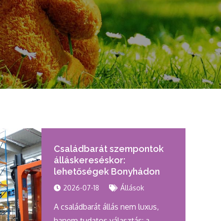
Családbarát szempontok
álláskereséskor:
lehetőségek Bonyhádon
2026-07-18
Állások
A családbarát állás nem luxus,
hanem tudatos választás: a