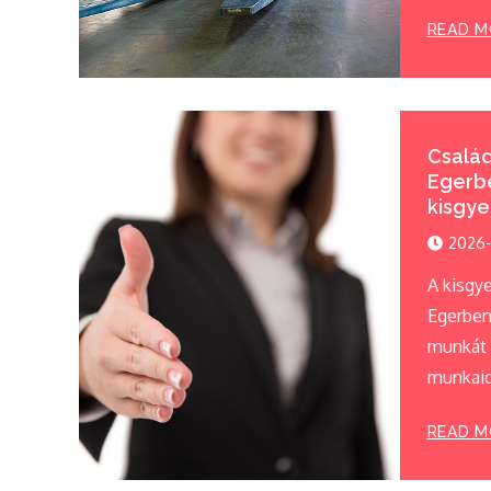
READ M
Család
Egerb
kisgye
2026-
A kisgy
Egerben
munkát v
munkaid
READ M