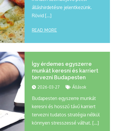
álláshirdetésre jelentkezünk.
Rövid […]
READ MORE
Így érdemes egyszerre
munkát keresni és karriert
tervezni Budapesten
2026-03-27
Állások
Budapesten egyszerre munkát
keresni és hosszú távú karriert
tervezni tudatos stratégia nélkül
könnyen stresszessé válhat. […]