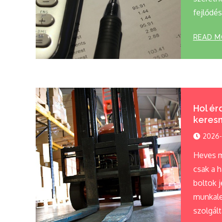
fejlődés
READ M
Hol ér
keresn
2026-
Heves 
csak a 
boltok 
munkale
szolgált