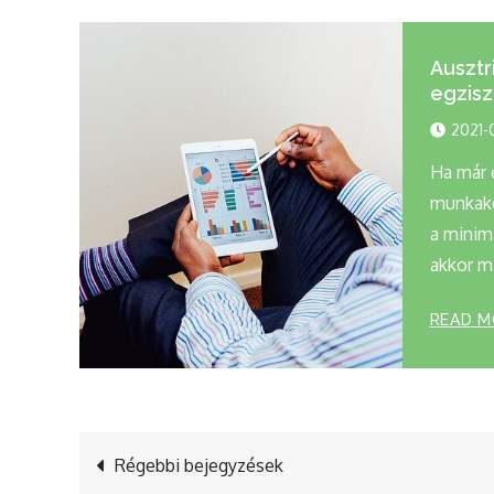
Ausztr
egzisz
2021-
Ha már 
munkake
a minim
akkor m
READ M
Bejegyzés
Régebbi bejegyzések