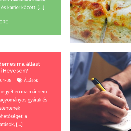
 és karrier között. […]
ORE
demes ma állást
i Hevesen?
04-08
Állások
megyében ma már nem
hagyományos gyárak és
jelentenek
hetőséget: a
atások, […]