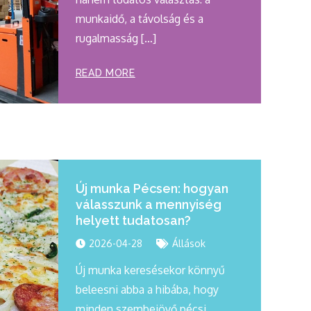
munkaidő, a távolság és a
rugalmasság […]
READ MORE
Új munka Pécsen: hogyan
válasszunk a mennyiség
helyett tudatosan?
2026-04-28
Állások
Új munka keresésekor könnyű
beleesni abba a hibába, hogy
minden szembejövő pécsi