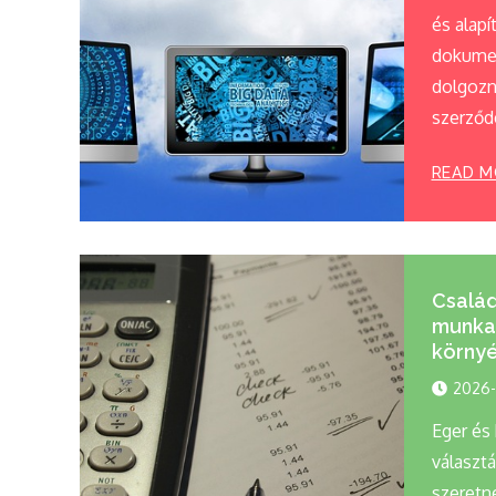
és alap
dokumen
dolgozna
szerződ
READ M
Család,
munka
környé
2026-
Eger és 
választ
szeretné