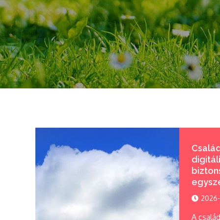
Család
digitál
bizton
egysz
2026-
A család