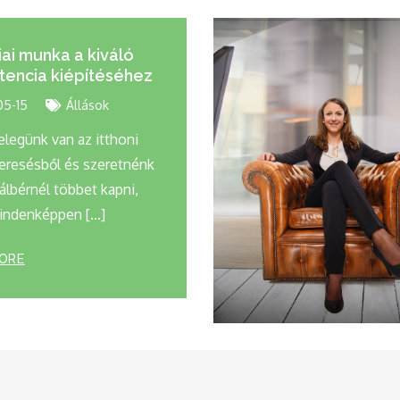
iai munka a kiváló
tencia kiépítéséhez
05-15
Állások
elegünk van az itthoni
resésből és szeretnénk
álbérnél többet kapni,
indenképpen […]
ORE