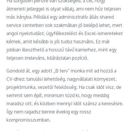
Ha sürgősen pénzre van szükséged, a cél, hogy
átmeneti jelleggel is olyat vállalj, ami nem húz teljesen
más irányba. Például egy adminisztratív állás shared
service centerben sok szakmában jó belépő lehet, mert
angol nyelvtudást, ügyfélkezelést és Excel-ismereteket
kérnek, amit később is jól tudsz használni. Ez már
jobban illeszthető a hosszú távú karrierhez, mint egy
teljesen irreleváns, kilátástalan pozíció.
Gondold át, egy adott „B terv” munka mit ad hozzá a
CV-dhez: tanulási lehetőség, nagyvállalati környezet,
projektmunka, vezetői felelősség. Ha csak időt visz, de
semmit sem épít, minimum tűzd ki, hogy meddig
maradsz ott, és közben mennyi időt szánsz a keresésre.
Így nem ragadsz benne évekig egy rossz
kompromisszumban.