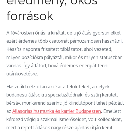
eredmény, okos
források
A fővárosban óriási a kínálat, de a jó állás gyorsan elkel,
ezért érdemes több csatornát párhuzamosan használni.
Készíts naponta frissített táblázatot, ahol vezeted,
milyen pozíciókra pályáztál, mikor és milyen státuszban
vannak. Így átlátod, hová érdemes energiát tenni
utánkövetésre.
Használd célzottan azokat a felületeket, amelyek
budapesti állásokra specializálódnak, és szűrj kerület,
bérsáv, munkarend szerint; jó kiindulópont lehet például
az
Allasorias.hu munka és karrier Budapesten
. Emellett
kérdezd végig a szakmai ismerőseidet, volt kollégáidat,
mert a rejtett állások nagy része ajánlás útján kerül