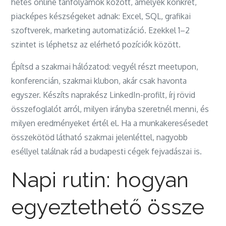
hetes online tanfolyamok között, amelyek konkrét,
piacképes készségeket adnak: Excel, SQL, grafikai
szoftverek, marketing automatizáció. Ezekkel 1–2
szintet is léphetsz az elérhető pozíciók között.
Építsd a szakmai hálózatod: vegyél részt meetupon,
konferencián, szakmai klubon, akár csak havonta
egyszer. Készíts naprakész LinkedIn-profilt, írj rövid
összefoglalót arról, milyen irányba szeretnél menni, és
milyen eredményeket értél el. Ha a munkakeresésedet
összekötöd látható szakmai jelenléttel, nagyobb
eséllyel találnak rád a budapesti cégek fejvadászai is.
Napi rutin: hogyan
egyeztethető össze