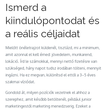
Ismerd a
kiindulópontodat és
a reális céljaidat
Mielőtt önéletrajzot küldenél, tisztázd, mi a minimum,
amit azonnal el kell érned: jövedelem, munkarend,
lokáció. Írd le számokkal, mennyi nettó fizetésre van
szükséged, hány napot tudsz irodában tölteni, mennyit
ingázni. Ha ez megvan, különítsd el ettől a 3–5 éves
szakmai víziódat.
Gondold át, milyen pozíciók vezetnek el ahhoz a
szerephez, amit később betöltenél, például junior
marketingestől marketing menedzserig. Ezeket a