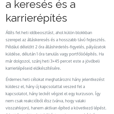
a keresés és a
karrierépítés
Állíts fel heti időbeosztást, ahol külön blokkban
szerepel az álláskeresés és a hosszabb távú fejlesztés.
Például délelőtt 2 óra álláshirdetés-figyelés, pályázatok
küldése, délután 1 óra tanulás vagy portfólióépítés. Ha
már dolgozol, szánj heti 3×45 percet este a jövőbeli
karrierlépéseid előkészítésére.
Érdemes heti célokat meghatározni: hány jelentkezést
küldesz el, hány új kapcsolattal veszed fel a
kapcsolatot, hány leckét végzel el egy kurzuson. Így
nem csak reakcióból élsz (várva, hogy valaki
visszahívjon), hanem aktívan építed a következő lépést.