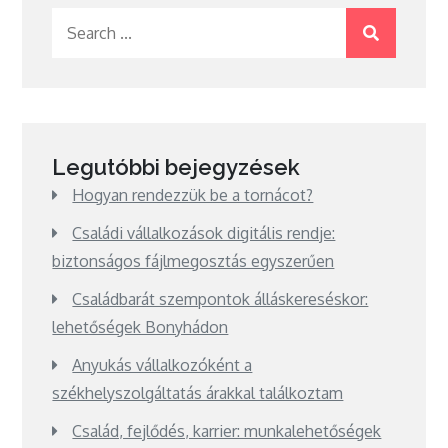
Search
for:
Legutóbbi bejegyzések
Hogyan rendezzük be a tornácot?
Családi vállalkozások digitális rendje:
biztonságos fájlmegosztás egyszerűen
Családbarát szempontok álláskereséskor:
lehetőségek Bonyhádon
Anyukás vállalkozóként a
székhelyszolgáltatás árakkal találkoztam
Család, fejlődés, karrier: munkalehetőségek