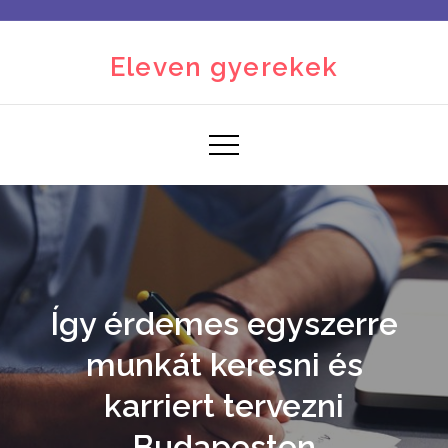
Skip
to
Eleven gyerekek
content
Így érdemes egyszerre
munkát keresni és
karriert tervezni
Budapesten