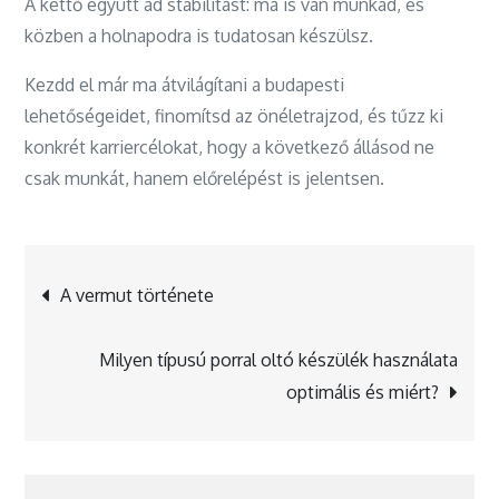
A kettő együtt ad stabilitást: ma is van munkád, és
közben a holnapodra is tudatosan készülsz.
Kezdd el már ma átvilágítani a budapesti
lehetőségeidet, finomítsd az önéletrajzod, és tűzz ki
konkrét karriercélokat, hogy a következő állásod ne
csak munkát, hanem előrelépést is jelentsen.
Bejegyzés
A vermut története
navigáció
Milyen típusú porral oltó készülék használata
optimális és miért?