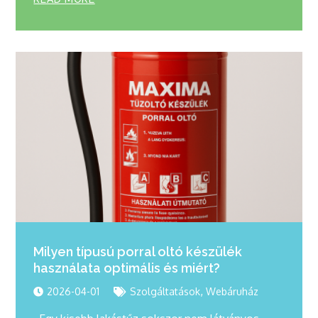
Milyen típusú porral oltó készülék
használata optimális és miért?
,
2026-04-01
Szolgáltatások
Webáruház