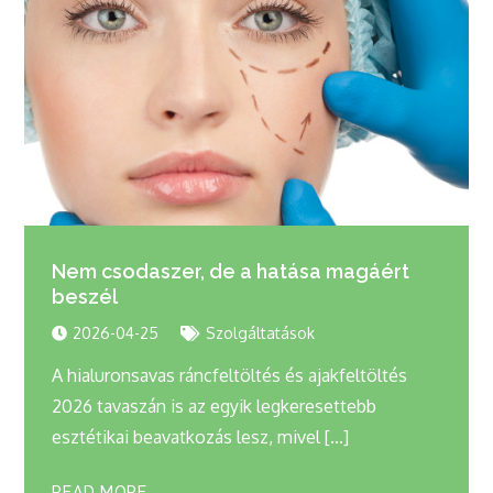
Nem csodaszer, de a hatása magáért
beszél
2026-04-25
Szolgáltatások
A hialuronsavas ráncfeltöltés és ajakfeltöltés
2026 tavaszán is az egyik legkeresettebb
esztétikai beavatkozás lesz, mivel […]
READ MORE