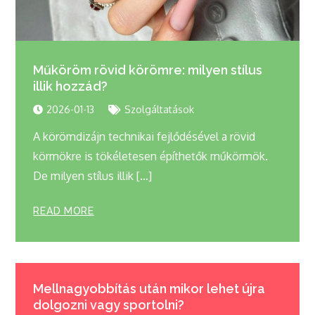
Műköröm rövid körömre: milyen stílus
illik hozzád?
2026-01-13
Szolgáltatások
A körömdizájn technikai fejlődésével a rövid
körmökre is tökéletesen építhetők műkörmök.
De milyen stílus illik […]
READ MORE
Mellnagyobbítás után mikor lehet újra
dolgozni vagy sportolni?