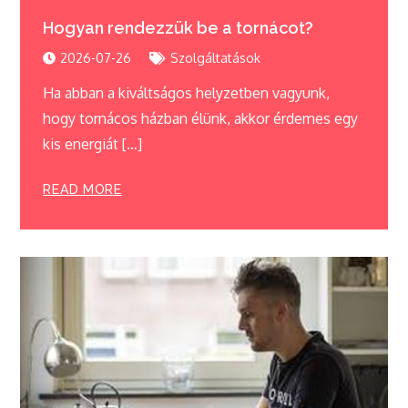
Hogyan rendezzük be a tornácot?
2026-07-26
Szolgáltatások
Ha abban a kiváltságos helyzetben vagyunk,
hogy tornácos házban élünk, akkor érdemes egy
kis energiát […]
READ MORE