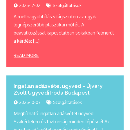
2025-12-02
Szolgáltatások
A mellnagyobbítás világszinten az egyik
legnépszerűbb plasztikai műtét. A
beavatkozással kapcsolatban sokakban felmerül
a kérdés: […]
READ MORE
Ingatlan adásvétel ügyvéd – Újváry
Zsolt Ügyvédi Iroda Budapest
2025-10-07
Szolgáltatások
Megbízható ingatlan adásvétel ügyvéd –
Szakértelem és biztonság minden lépésnél Az
ingatlan adásvétel ügyvéd segítségével […]