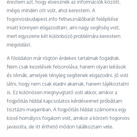
éreztem azt, hogy elvesznék az információk között,
mégis minden ott volt, ahol kerestem. A
fogorvosbudapest.info felhasználóbarát felépítése
miatt könnyen eligazodtam, ami nagy segítség volt,
mert egyszerre két különböző problémára kerestem
megoldást.
A főoldalon már rögtön érdekes tartalmak fogadtak.
Nem csak kezelések felsorolása, hanem olyan leírások
és témák, amelyek tényleg segítenek eligazodni. Jó volt
látni, hogy nem csak eladni akarnak, hanem tájékoztatni
is. Ez különösen megnyugtató volt akkor, amikor a
fogpótlás híddal kapcsolatos kérdéseimet próbáltam
tisztázni magamban. A fogpótlás híddal számomra egy
kissé homályos fogalom volt, amikor a körzeti fogorvos
javasolta, de itt érthető módon találkoztam vele.