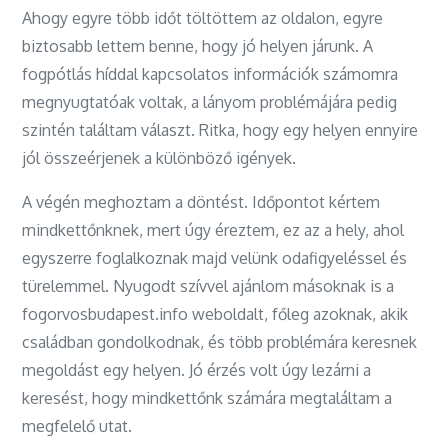
Ahogy egyre több időt töltöttem az oldalon, egyre
biztosabb lettem benne, hogy jó helyen járunk. A
fogpótlás híddal kapcsolatos információk számomra
megnyugtatóak voltak, a lányom problémájára pedig
szintén találtam választ. Ritka, hogy egy helyen ennyire
jól összeérjenek a különböző igények.
A végén meghoztam a döntést. Időpontot kértem
mindkettőnknek, mert úgy éreztem, ez az a hely, ahol
egyszerre foglalkoznak majd velünk odafigyeléssel és
türelemmel. Nyugodt szívvel ajánlom másoknak is a
fogorvosbudapest.info weboldalt, főleg azoknak, akik
családban gondolkodnak, és több problémára keresnek
megoldást egy helyen. Jó érzés volt úgy lezárni a
keresést, hogy mindkettőnk számára megtaláltam a
megfelelő utat.