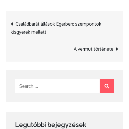
Bejegyzés
Családbarát állások Egerben: szempontok
kisgyerek mellett
navigáció
A vermut története
Search
for:
Legutóbbi bejegyzések