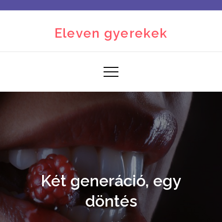
Skip
to
Eleven gyerekek
content
Két generáció, egy
döntés