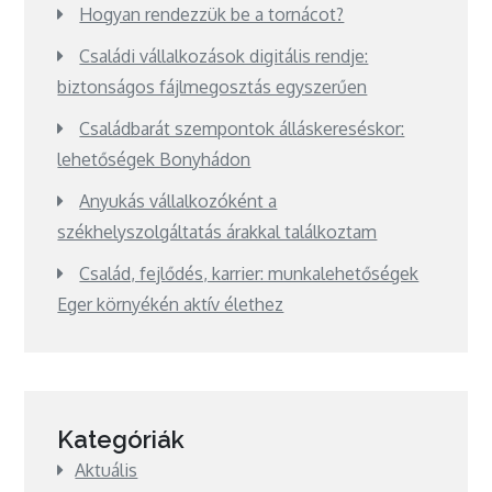
Hogyan rendezzük be a tornácot?
Családi vállalkozások digitális rendje:
biztonságos fájlmegosztás egyszerűen
Családbarát szempontok álláskereséskor:
lehetőségek Bonyhádon
Anyukás vállalkozóként a
székhelyszolgáltatás árakkal találkoztam
Család, fejlődés, karrier: munkalehetőségek
Eger környékén aktív élethez
Kategóriák
Aktuális