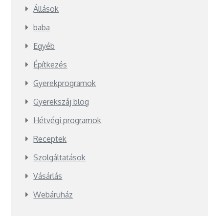
Állások
baba
Egyéb
Építkezés
Gyerekprogramok
Gyerekszáj blog
Hétvégi programok
Receptek
Szolgáltatások
Vásárlás
Webáruház