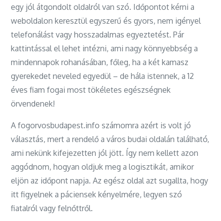
egy jól átgondolt oldalról van szó. Időpontot kérni a
weboldalon keresztül egyszerű és gyors, nem igényel
telefonálást vagy hosszadalmas egyeztetést. Pár
kattintással el lehet intézni, ami nagy könnyebbség a
mindennapok rohanásában, főleg, ha a két kamasz
gyerekedet neveled egyedül – de hála istennek, a 12
éves fiam fogai most tökéletes egészségnek
örvendenek!
A fogorvosbudapest.info számomra azért is volt jó
választás, mert a rendelő a város budai oldalán található,
ami nekünk kifejezetten jól jött. Így nem kellett azon
aggódnom, hogyan oldjuk meg a logisztikát, amikor
eljön az időpont napja. Az egész oldal azt sugallta, hogy
itt figyelnek a páciensek kényelmére, legyen szó
fiatalról vagy felnőttről.