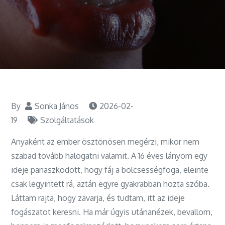
By
Sonka János
2026-02-
19
Szolgáltatások
Anyaként az ember ösztönösen megérzi, mikor nem
szabad tovább halogatni valamit. A 16 éves lányom egy
ideje panaszkodott, hogy fáj a bölcsességfoga, eleinte
csak legyintett rá, aztán egyre gyakrabban hozta szóba.
Láttam rajta, hogy zavarja, és tudtam, itt az ideje
fogászatot keresni. Ha már úgyis utánanézek, bevallom,