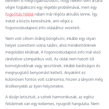
bennem is megfogalmazódott, hogy nekem sem ártana
végre foglalkozni egy régebbi problémával, mert egy
fogpótlás híddal
nálam már régóta aktuális lenne. Így
indult a közös keresésünk, ami végül a
fogorvosbudapest.info oldalához vezetett.
Nem volt célom órákig böngészni, inkább egy olyan
helyet szerettem volna találni, ahol mindkettőnknek
megoldást kínálnak. A fogorvosbudapest.info már első
ránézésre szimpatikus volt. Az oldal nem hatott túl
komolykodónak vagy ijesztőnek, inkább barátságos és
megnyugtató benyomást keltett. Anyaként ez
különösen fontos volt számomra, hiszen a lányom még
érzékenyebb az ilyen helyzetekre.
A dizájn letisztult, a színek harmonikusak, az egész
felületnek van egy kellemes, nyugodt hangulata. Nem