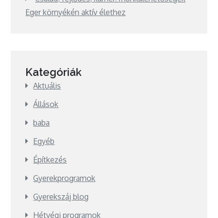
Eger környékén aktív élethez
Kategóriák
Aktuális
Állások
baba
Egyéb
Építkezés
Gyerekprogramok
Gyerekszáj blog
Hétvégi programok