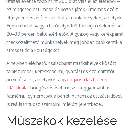
utazás évente több mint 200 órát visz el az életéből –
ez rengeteg esti mese és közös játék. Érdemes ezért
előnyben részesíteni azokat a munkahelyeket, amelyek
Egeren belül, vagy a lakóhelyedtől tömegközlekedéssel
20–30 percen belül elérhetők. A gyalog vagy kerékpárral
megközelíthető munkahelyek még jobban csökkentik a
stresszt és a költségeket.
A helyben elérhető, családbarát munkahelyek között
találsz irodai, kereskedelmi, gyártási és szolgáltatói
pozíciókat is, amelyeket a
gyongyosallas.hu egri
álláskínálat
böngészésével tudsz a leggyorsabban
felmérni. Így nemcsak a bérrel, hanem az utazási idővel
is reálisan tudsz számolni, mielőtt jelentkezel.
Műszakok kezelése