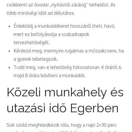
csökkenti az óvodai „nyitástól zárásig” terhelést, és
több minőségi időt ad délutánra.
Érdeklődj a munkaidőkeret hosszáról (heti, havi),
mert ez befolyásolja a szabadnapok
tervezhetőségét.
Kérdezd meg, mennyire rugalmas a műszakcsere, ha
a gyerek lebetegszik.
Tudd meg, van-e lehetőség fokozatosan 4 óráról 6,
majd 8 órára bővíteni a munkaidőt.
Közeli munkahely és
utazási idő Egerben
Sok szülő megfeledkezik róla, hogy a napi 2×30 perc