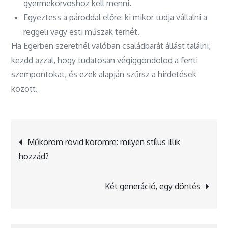
gyermekorvoshoz kell menni.
Egyeztess a pároddal előre: ki mikor tudja vállalni a
reggeli vagy esti műszak terhét.
Ha Egerben szeretnél valóban családbarát állást találni,
kezdd azzal, hogy tudatosan végiggondolod a fenti
szempontokat, és ezek alapján szűrsz a hirdetések
között.
Bejegyzés
Műköröm rövid körömre: milyen stílus illik
hozzád?
navigáció
Két generáció, egy döntés