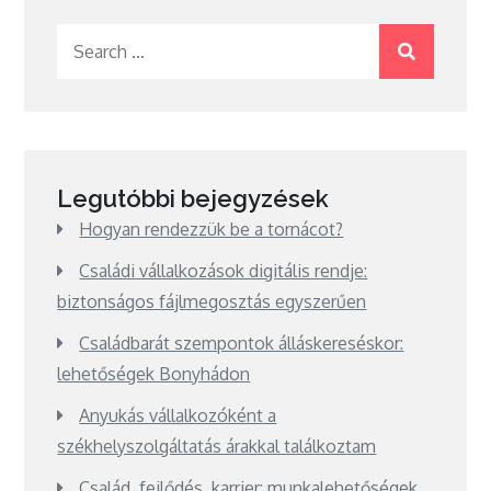
Search
for:
Legutóbbi bejegyzések
Hogyan rendezzük be a tornácot?
Családi vállalkozások digitális rendje:
biztonságos fájlmegosztás egyszerűen
Családbarát szempontok álláskereséskor:
lehetőségek Bonyhádon
Anyukás vállalkozóként a
székhelyszolgáltatás árakkal találkoztam
Család, fejlődés, karrier: munkalehetőségek