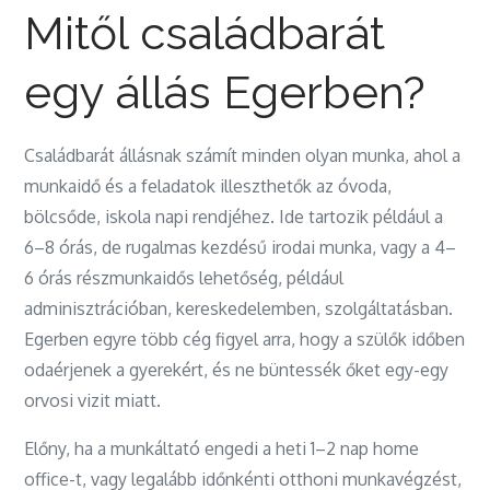
Mitől családbarát
egy állás Egerben?
Családbarát állásnak számít minden olyan munka, ahol a
munkaidő és a feladatok illeszthetők az óvoda,
bölcsőde, iskola napi rendjéhez. Ide tartozik például a
6–8 órás, de rugalmas kezdésű irodai munka, vagy a 4–
6 órás részmunkaidős lehetőség, például
adminisztrációban, kereskedelemben, szolgáltatásban.
Egerben egyre több cég figyel arra, hogy a szülők időben
odaérjenek a gyerekért, és ne büntessék őket egy-egy
orvosi vizit miatt.
Előny, ha a munkáltató engedi a heti 1–2 nap home
office-t, vagy legalább időnkénti otthoni munkavégzést,