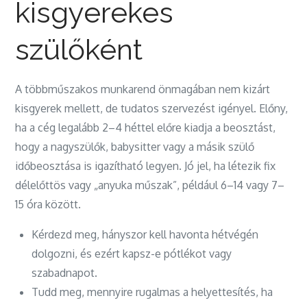
kisgyerekes
szülőként
A többműszakos munkarend önmagában nem kizárt
kisgyerek mellett, de tudatos szervezést igényel. Előny,
ha a cég legalább 2–4 héttel előre kiadja a beosztást,
hogy a nagyszülők, babysitter vagy a másik szülő
időbeosztása is igazítható legyen. Jó jel, ha létezik fix
délelőttös vagy „anyuka műszak”, például 6–14 vagy 7–
15 óra között.
Kérdezd meg, hányszor kell havonta hétvégén
dolgozni, és ezért kapsz-e pótlékot vagy
szabadnapot.
Tudd meg, mennyire rugalmas a helyettesítés, ha