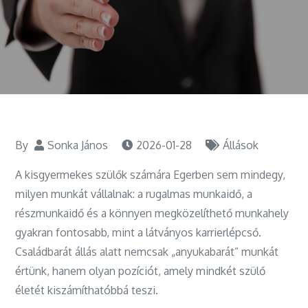
By
Sonka János
2026-01-28
Állások
A kisgyermekes szülők számára Egerben sem mindegy,
milyen munkát vállalnak: a rugalmas munkaidő, a
részmunkaidő és a könnyen megközelíthető munkahely
gyakran fontosabb, mint a látványos karrierlépcső.
Családbarát állás alatt nemcsak „anyukabarát” munkát
értünk, hanem olyan pozíciót, amely mindkét szülő
életét kiszámíthatóbbá teszi.