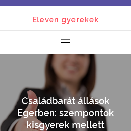
Skip
to
Eleven gyerekek
content
Családbarát állások
Egerben: szempontok
kisgyerek mellett