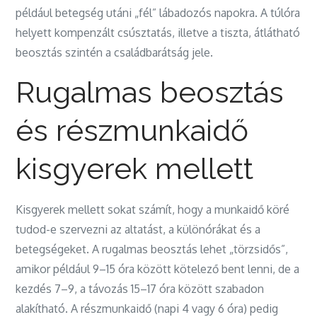
például betegség utáni „fél” lábadozós napokra. A túlóra
helyett kompenzált csúsztatás, illetve a tiszta, átlátható
beosztás szintén a családbarátság jele.
Rugalmas beosztás
és részmunkaidő
kisgyerek mellett
Kisgyerek mellett sokat számít, hogy a munkaidő köré
tudod-e szervezni az altatást, a különórákat és a
betegségeket. A rugalmas beosztás lehet „törzsidős”,
amikor például 9–15 óra között kötelező bent lenni, de a
kezdés 7–9, a távozás 15–17 óra között szabadon
alakítható. A részmunkaidő (napi 4 vagy 6 óra) pedig