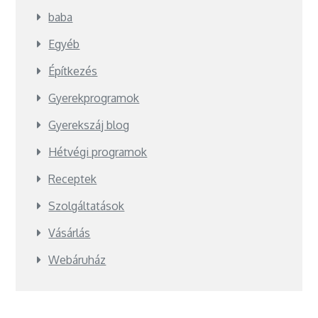
baba
Egyéb
Építkezés
Gyerekprogramok
Gyerekszáj blog
Hétvégi programok
Receptek
Szolgáltatások
Vásárlás
Webáruház