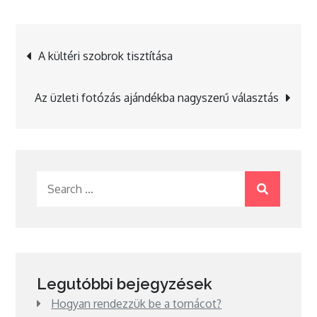
Bejegyzés
A kültéri szobrok tisztítása
navigáció
Az üzleti fotózás ajándékba nagyszerű választás
Search
for:
Legutóbbi bejegyzések
Hogyan rendezzük be a tornácot?