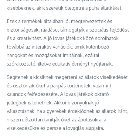
kisebbeknek, akik szeretik ölelgetni a puha állatkákat.
Ezek a termékek általában jól megtervezettek és
biztonságosak, ráadásul támogatják a szociális fejlődést
és a kreativitást. A jó lovas játékok közé sorolhatók
továbbá az interaktív variációk, amik különböző
hangokat és mozgásokat imitálnak, ezáltal
szórakoztató, illetve edukatív élményt nyújtanak.
Segítenek a kicsiknek megérteni az állatok viselkedését
és ösztönzik őket a paripás történetek, valamint
kalandok felfedezésére. A lovas játékok oktató
jellegűek is lehetnek. Akkor bizonyulnak jó
választásnak, ha a gyerekek érdeklődnek az állatok iránt,
hiszen célzottan tanítják őket az ápolásukra, a
viselkedésükre és persze a lovaglás alapjaira.