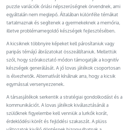
puzzle variációk óriási népszerűségnek örvendnek, ami
egyáltalán nem meglepő. Általában különféle témákat
tartalmaznak és segítenek a gyermekeknek a memória,
illetve problémamegoldó készségek fejlesztésében.
A kicsiknek többnyire képeket kell párosítaniuk vagy
paripás témájú ábrázatokat összeállítaniuk. Mellettük
szól, hogy szórakoztató módon támogatják a kognitív
készségek generálását. A jó lovas játékok csoportosan
is élvezhetők. Alternatívát kínálnak arra, hogy a kicsik
egymással versenyezzenek.
A társasjátékok serkentik a stratégiai gondolkodást és a
kommunikációt. A lovas játékok kiválasztásánál a
szülőknek figyelembe kell venniük a lurkók korát,
érdeklődési körét és fejlődési szakaszát. A plüss
változatok kiváló döntésnek bizonyulhatnak a