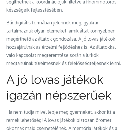
segíthetnek a koordinációjuk, illetve a finommotoros
készségeik fejlesztésében.
Bár digitális formában jelennek meg, gyakran
tartalmaznak olyan elemeket, amik által könnyebben
megérthető az állatok gondozása. A jó lovas játékok
hozzájárulnak az érzelmi fejlődéshez is. Az állatokkal
való kapcsolat megteremtése során a lurkók
megtanulnak türelmesnek és felelősségteljesnek lenni.
A jó lovas játékok
igazán népszerűek
Ha nem tudja mivel lepje meg gyermekét, akkor itt a
remek lehetőség! A lovas játékok biztosan örömet
okoznak majd csemetéjének. A memória játékok és a