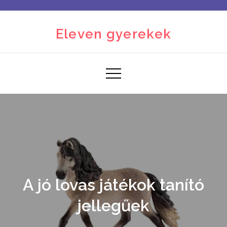
Skip
to
Eleven gyerekek
content
A jó lovas játékok tanító
jellegűek