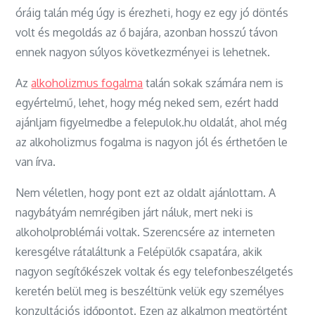
óráig talán még úgy is érezheti, hogy ez egy jó döntés
volt és megoldás az ő bajára, azonban hosszú távon
ennek nagyon súlyos következményei is lehetnek.
Az
alkoholizmus fogalma
talán sokak számára nem is
egyértelmű, lehet, hogy még neked sem, ezért hadd
ajánljam figyelmedbe a felepulok.hu oldalát, ahol még
az alkoholizmus fogalma is nagyon jól és érthetően le
van írva.
Nem véletlen, hogy pont ezt az oldalt ajánlottam. A
nagybátyám nemrégiben járt náluk, mert neki is
alkoholproblémái voltak. Szerencsére az interneten
keresgélve rátaláltunk a Felépülők csapatára, akik
nagyon segítőkészek voltak és egy telefonbeszélgetés
keretén belül meg is beszéltünk velük egy személyes
konzultációs időpontot. Ezen az alkalmon megtörtént