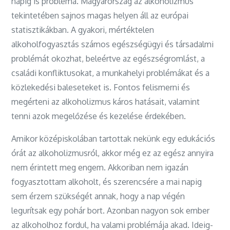
napig is probléma. Magyarország az alkoholizmus
tekintetében sajnos magas helyen áll az európai
statisztikákban. A gyakori, mértéktelen
alkoholfogyasztás számos egészségügyi és társadalmi
problémát okozhat, beleértve az egészségromlást, a
családi konfliktusokat, a munkahelyi problémákat és a
közlekedési baleseteket is. Fontos felismerni és
megérteni az alkoholizmus káros hatásait, valamint
tenni azok megelőzése és kezelése érdekében.
Amikor középiskolában tartottak nekünk egy edukációs
órát az alkoholizmusról, akkor még ez az egész annyira
nem érintett meg engem. Akkoriban nem igazán
fogyasztottam alkoholt, és szerencsére a mai napig
sem érzem szükségét annak, hogy a nap végén
legurítsak egy pohár bort. Azonban nagyon sok ember
az alkoholhoz fordul, ha valami problémája akad. Ideig-