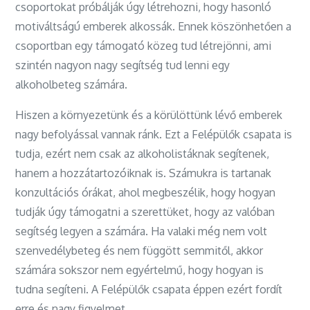
csoportokat próbálják úgy létrehozni, hogy hasonló
motiváltságú emberek alkossák. Ennek köszönhetően a
csoportban egy támogató közeg tud létrejönni, ami
szintén nagyon nagy segítség tud lenni egy
alkoholbeteg számára.
Hiszen a környezetünk és a körülöttünk lévő emberek
nagy befolyással vannak ránk. Ezt a Felépülők csapata is
tudja, ezért nem csak az alkoholistáknak segítenek,
hanem a hozzátartozóiknak is. Számukra is tartanak
konzultációs órákat, ahol megbeszélik, hogy hogyan
tudják úgy támogatni a szerettüket, hogy az valóban
segítség legyen a számára. Ha valaki még nem volt
szenvedélybeteg és nem függött semmitől, akkor
számára sokszor nem egyértelmű, hogy hogyan is
tudna segíteni. A Felépülők csapata éppen ezért fordít
erre és nagy figyelmet.