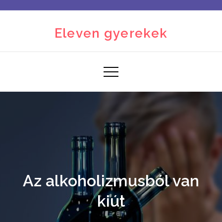
Skip
to
Eleven gyerekek
content
Az alkoholizmusból van
kiút