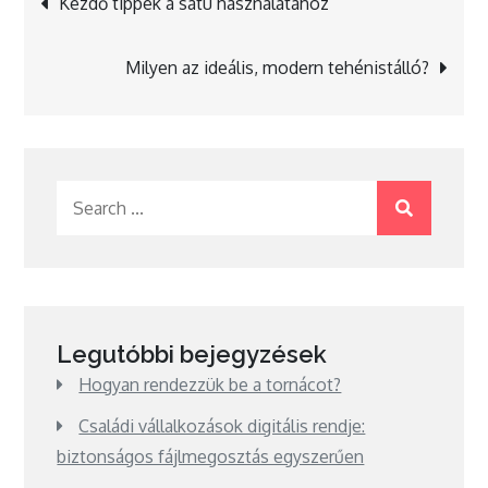
Kezdő tippek a satu használatához
navigáció
Milyen az ideális, modern tehénistálló?
Search
for:
Legutóbbi bejegyzések
Hogyan rendezzük be a tornácot?
Családi vállalkozások digitális rendje:
biztonságos fájlmegosztás egyszerűen