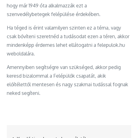
hogy már 1949 óta alkalmazzák ezt a
szenvedélybetegek felépülése érdekében.
Ha téged is érint valamilyen szinten ez a téma, vagy
csak bővíteni szeretnéd a tudásodat ezen a téren, akkor
mindenképp érdemes lehet ellátogatni a felepulok.hu
weboldalára.
Amennyiben segítségre van szükséged, akkor pedig
keresd bizalommal a Felépülők csapatát, akik
előítélettől mentesen és nagy szakmai tudással fognak
neked segíteni.
Bejegyzés