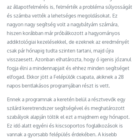
az állapotfelmérés is, felmérték a probléma súlyosságát
és számba vették a lehetséges megoldásokat. Ez
nagyon nagy segítség volt a nagybátyám számára,
hiszen korábban már próbálkozott a hagyományos
addiktológiai kezelésekkel, de ezeknek az eredményét
csak pár hónapig tudta szinten tartani, majd újra
visszaesett. Azonban elhatározta, hogy ő igenis józanul
fogja élni a mindennapjait és ehhez minden segítséget
elfogad. Ekkor jött a Felépülők csapata, akiknek a 28
napos bentlakásos programjában részt is vett.
Ennek a programnak a keretén belül a résztvevők egy
szilárd keretrendszer segítségével és meghatározott
szabályok alapján töltik el ezt a majdnem egy hónapot.
Ez idő alatt egyéni és kiscsoportos foglalkozások is
vannak a gyorsabb felépülés érdekében. A kisebb