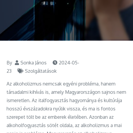
By
Sonka János
2024-05-
23
Szolgáltatások
Az alkoholizmus nemcsak egyéni probléma, hanem
társadalmi kihívás is, amely Magyarországon sajnos nem
ismeretlen. Az italfogyasztás hagyománya és kultúrája
hosszú évszázadokra nyúlik vissza, és ma is fontos
szerepet tölt be az emberek életében. Azonban az
alkoholfogyasztás sötét oldala, az alkoholizmus a mai