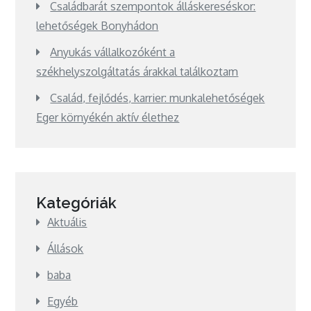
Családbarát szempontok álláskereséskor:
lehetőségek Bonyhádon
Anyukás vállalkozóként a
székhelyszolgáltatás árakkal találkoztam
Család, fejlődés, karrier: munkalehetőségek
Eger környékén aktív élethez
Kategóriák
Aktuális
Állások
baba
Egyéb