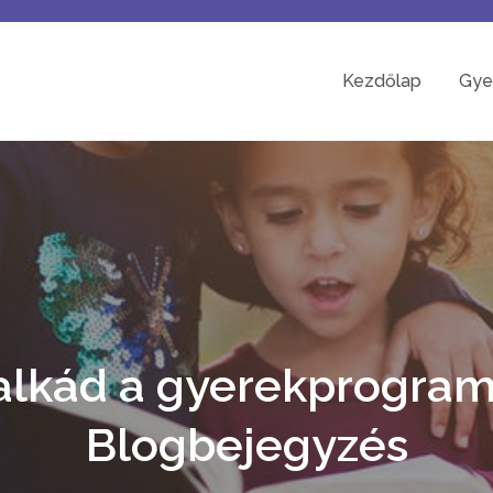
Kezdőlap
Gye
alkád a gyerekprogram
Blogbejegyzés