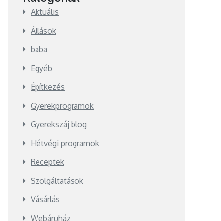
Aktuális
Állások
baba
Egyéb
Építkezés
Gyerekprogramok
Gyerekszáj blog
Hétvégi programok
Receptek
Szolgáltatások
Vásárlás
Webáruház