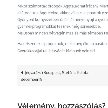
Mikor szántottak ördögök Aggtelek határában? Miért 
ellátogattok Aggtelekre, akkor választ kaphattok eze
Gyönyörű környezetben óriási élményt nyújt a gyere
gyermekprogramokkal tesznek még színesebbé.
Májusban minden hétvégén más és más témában tart
Ha tetszenek a programok, oszd meg őket a barátaid
Gyerekkacajjal teli hétvégét kívánunk nektek!
Bejegyzés
Jégvarázs (Budapest, Stefánia Palota –
december 18.)
navigáció
Vélemény, hozzászólás?