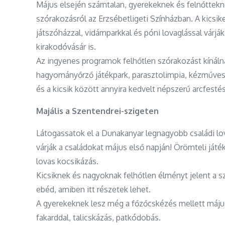
Május elsején számtalan, gyerekeknek és felnőttek
szórakozásról az Erzsébetligeti Színházban. A kics
játszóházzal, vidámparkkal és póni lovaglással várj
kirakodóvásár is.
Az ingyenes programok felhőtlen szórakozást kínáln
hagyományőrző játékpark, parasztolimpia, kézművesk
és a kicsik között annyira kedvelt népszerű arcfestés
Majális a Szentendrei-szigeten
Látogassatok el a Dunakanyar legnagyobb családi lo
várják a családokat május első napján! Örömteli ját
lovas kocsikázás.
Kicsiknek és nagyoknak felhőtlen élményt jelent a 
ebéd, amiben itt részetek lehet.
A gyerekeknek lesz még a főzőcskézés mellett májusf
fakarddal, talicskázás, patkódobás.