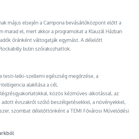
nak május elsején a Campona bevásárlóközpont előtt a
m marad el, mert akkor a programokat a Klauzál Házban
őadók óránként váltogatják egymást. A délelőtt
Rockabilly bulin szórakozhattok.
 testi-lelki-szellemi egészség megőrzése, a
elligencia alakítása a cél.
légzésgyakorlatokkal, közös kézműves-alkotással, az
 adott évszakról szóló beszélgetésekkel, a növényekkel,
szer, szombat délelőttönként a TEMI Fővárosi Művelődési
arkból