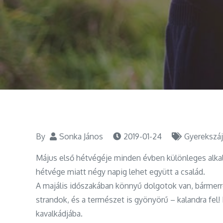
By
Sonka János
2019-01-24
Gyerekszáj
Május első hétvégéje minden évben különleges alka
hétvége miatt négy napig lehet együtt a család.
A majális időszakában könnyű dolgotok van, bármerr
strandok, és a természet is gyönyörű – kalandra fel!
kavalkádjába.