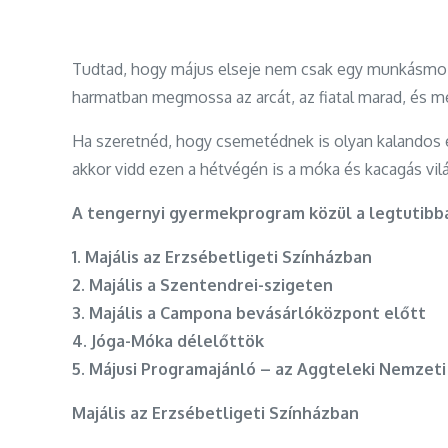
Tudtad, hogy május elseje nem csak egy munkásmozg
harmatban megmossa az arcát, az fiatal marad, és m
Ha szeretnéd, hogy csemetédnek is olyan kalandos 
akkor vidd ezen a hétvégén is a móka és kacagás vil
A tengernyi gyermekprogram közül a legtutibb
1. Majális az Erzsébetligeti Színházban
2. Majális a Szentendrei-szigeten
3. Majális a Campona bevásárlóközpont előtt
4. Jóga-Móka délelőttök
5. Májusi Programajánló – az Aggteleki Nemzeti
Majális az Erzsébetligeti Színházban