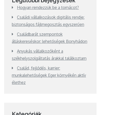
Legutóbbi bejegyzések
Hogyan rendezzük be a tornácot?
Családi vállalkozások digitális rendje:
biztonságos fájlmegosztás egyszerűen
Családbarát szempontok
álláskereséskor: lehetőségek Bonyhádon
Anyukás vállalkozóként a
székhelyszolgáltatás árakkal találkoztam
Család, fejlődés, karrier:
munkalehetőségek Eger környékén aktív
élethez
Kategóriák