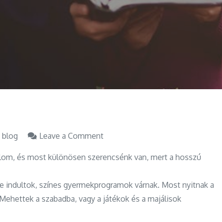
on
 blog
Leave a Comment
Májusi
lom, és most különösen szerencsénk van, mert a hosszú
kavalkád
a
e indultok, színes gyermekprogramok várnak. Most nyitnak a
gyerekprogramok
 Mehettek a szabadba, vagy a játékok és a majálisok
között
–