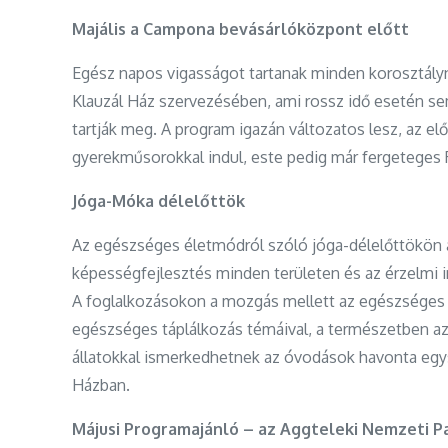
Majális a Campona bevásárlóközpont előtt
Egész napos vigasságot tartanak minden korosztály
Klauzál Ház szervezésében, ami rossz idő esetén se
tartják meg. A program igazán változatos lesz, az el
gyerekműsorokkal indul, este pedig már fergeteges 
Jóga-Móka délelőttök
Az egészséges életmódról szóló jóga-délelőttökön a
képességfejlesztés minden területen és az érzelmi int
A foglalkozásokon a mozgás mellett az egészséges 
egészséges táplálkozás témáival, a természetben az
állatokkal ismerkedhetnek az óvodások havonta egy
Házban.
Májusi Programajánló – az Aggteleki Nemzeti P