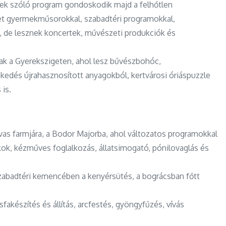
nek szóló program gondoskodik majd a felhőtlen
iket gyermekműsorokkal, szabadtéri programokkal,
ák, de lesznek koncertek, művészeti produkciók és
ak a Gyerekszigeten, ahol lesz bűvészbohóc,
edés újrahasznosított anyagokból, kertvárosi óriáspuzzle
 is.
vas farmjára, a Bodor Majorba, ahol változatos programokkal
ékok, kézműves foglalkozás, állatsimogató, pónilovaglás és
szabadtéri kemencében a kenyérsütés, a bográcsban főtt
akészítés és állítás, arcfestés, gyöngyfűzés, vívás