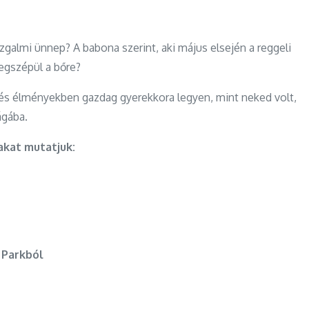
Blogbejegyzés
almi ünnep? A babona szerint, aki május elsején a reggeli
egszépül a bőre?
és élményekben gazdag gyerekkora legyen, mint neked volt,
ágába.
akat mutatjuk:
 Parkból