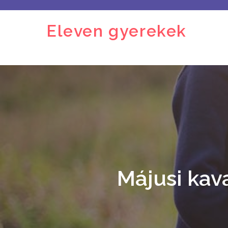
Skip
to
Eleven gyerekek
content
Májusi kav