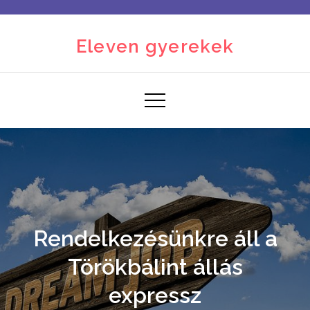
Skip
to
Eleven gyerekek
content
Rendelkezésünkre áll a
Törökbálint állás
expressz