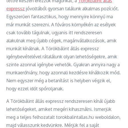
tettre készen érezzük magunkat, a
Törökbálint állás
expressz
jóvoltából gyorsan találunk alkalmas pozíciót.
Egyszerűen fantasztikus, hogy mennyire könnyű ma
már munkát szerezni. A főváros környékén az esélyek
csak tovább tágulnak, ugyanis itt rendszeresen
alakulnak meg újabb cégek, magánvállalkozások, amik
munkát kínálnak. A Törökbálint állás expressz
igénybevételével rátalálunk olyan lehetőségekre, amik
szinte azonnal igénybe vehetők. Gyakran annyira nagy a
munkaerőhiány, hogy azonnali kezdésre kínálkozik mód.
Nem egyszer még a betanítást is helyben végzik el,
hogy ezzel időt spóroljanak.
A Törökbálint állás expressz rendszeresen kínál újabb
lehetőségeket, amiket megéri kihasználni. Ismerjük
meg a teljes felhozatalt torokbalintallas.hu weboldalon,
majd válasszunk kedvünkre. Mérjük fel a saját