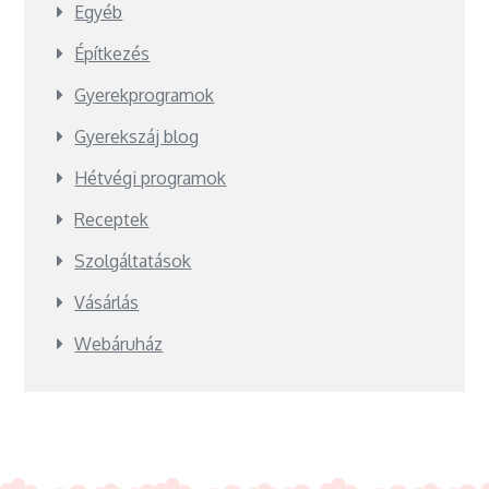
Egyéb
Építkezés
Gyerekprogramok
Gyerekszáj blog
Hétvégi programok
Receptek
Szolgáltatások
Vásárlás
Webáruház