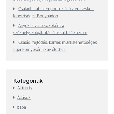
Családbarát szempontok álláskereséskor:
lehetőségek Bonyhádon
Anyukás vállalkozóként a
székhelyszolgáltatás árakkal találkoztam
Család, fejlődés, karrier: munkalehetőségek
Eger környékén aktív élethez
Kategóriák
Aktuális
Állások
baba