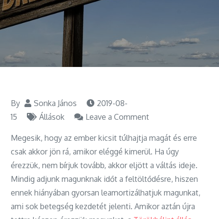
By
Sonka János
2019-08-
on
15
Állások
Leave a Comment
Rendelkezésünkre
Megesik, hogy az ember kicsit túlhajtja magát és erre
áll
csak akkor jön rá, amikor eléggé kimerül. Ha úgy
a
érezzük, nem bírjuk tovább, akkor eljött a váltás ideje.
Törökbálint
Mindig adjunk magunknak időt a feltöltődésre, hiszen
állás
ennek hiányában gyorsan leamortizálhatjuk magunkat,
expressz
ami sok betegség kezdetét jelenti. Amikor aztán újra