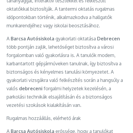
tananyaggal, interaktív tesztekkel és felkészült
oktatókkal biztosítják. A tantermi oktatás rugalmas
időpontokban történik, alkalmazkodva a hallgatók
munkarendjéhez vagy iskolai beosztásához.
A
Barcsa Autósiskola
gyakorlati oktatása
Debrecen
több pontján zajlik, lehetőséget biztosítva a városi
forgalomban való gyakorlásra is. A tanulók modern,
karbantartott gépjárműveken tanulnak, így biztosítva a
biztonságos és kényelmes tanulási környezetet. A
gyakorlati vizsgákra való felkészítés során a hangsúly a
valós
debreceni
forgalmi helyzetek kezelésén, a
parkolási technikák elsajátításán és a biztonságos
vezetési szokások kialakításán van.
Rugalmas hozzáállás, elérhető árak
A
Barcsa Autósiskola
erőssége, hogy a tanulókat