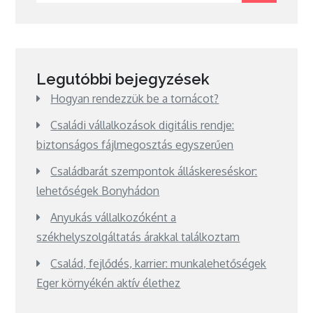
Legutóbbi bejegyzések
Hogyan rendezzük be a tornácot?
Családi vállalkozások digitális rendje:
biztonságos fájlmegosztás egyszerűen
Családbarát szempontok álláskereséskor:
lehetőségek Bonyhádon
Anyukás vállalkozóként a
székhelyszolgáltatás árakkal találkoztam
Család, fejlődés, karrier: munkalehetőségek
Eger környékén aktív élethez