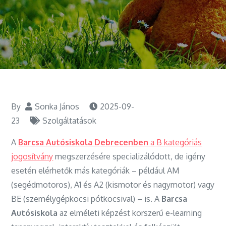
By
Sonka János
2025-09-
23
Szolgáltatások
A
Barcsa Autósiskola Debrecenben
a B kategóriás
jogosítvány
megszerzésére specializálódott, de igény
esetén elérhetők más kategóriák – például AM
(segédmotoros), A1 és A2 (kismotor és nagymotor) vagy
BE (személygépkocsi pótkocsival) – is. A
Barcsa
Autósiskola
az elméleti képzést korszerű e-learning