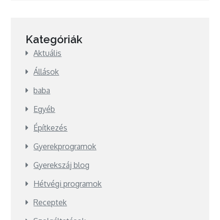
Kategóriák
Aktuális
Állások
baba
Egyéb
Építkezés
Gyerekprogramok
Gyerekszáj blog
Hétvégi programok
Receptek