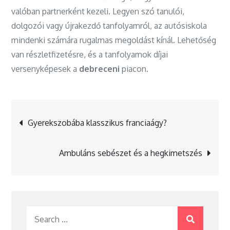
valóban partnerként kezeli. Legyen szó tanulói,
dolgozói vagy újrakezdő tanfolyamról, az autósiskola
mindenki számára rugalmas megoldást kínál. Lehetőség
van részletfizetésre, és a tanfolyamok díjai
versenyképesek a
debreceni
piacon.
Bejegyzés
Gyerekszobába klasszikus franciaágy?
navigáció
Ambuláns sebészet és a hegkimetszés
Search
for: