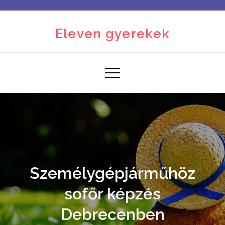
Skip
to
Eleven gyerekek
content
Személygépjárműhöz
sofőr képzés
Debrecenben