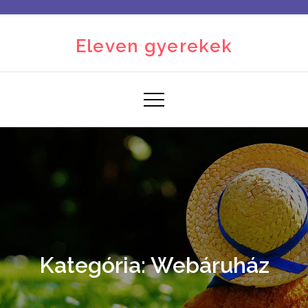
Skip
to
Eleven gyerekek
content
Kategória:
Webáruház