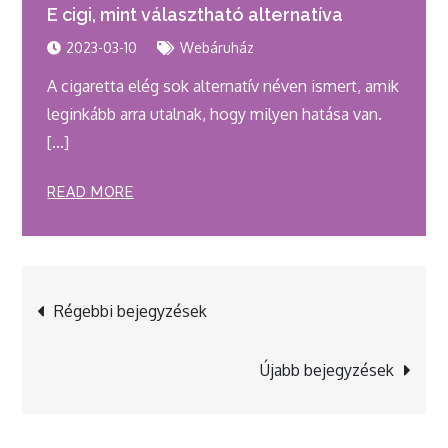
E cigi, mint választható alternatíva
2023-03-10
Webáruház
A cigaretta elég sok alternatív néven ismert, amik
leginkább arra utalnak, hogy milyen hatása van.
[…]
READ MORE
Bejegyzés
Régebbi bejegyzések
navigáció
Újabb bejegyzések