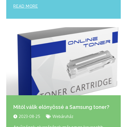
READ MORE
Mitől válik előnyössé a Samsung toner?
2023-08-25
Webáruház