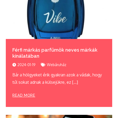
Férfi márkás parfümök neves márkák
kínálatában
2024-01-19
Webáruház
Bár a hölgyeket érik gyakran azok a vádak, hogy
túl sokat adnak a külsejükre, ez […]
READ MORE