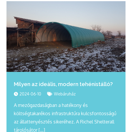
Milyen az ideális, modern tehénistálló?
2024-06-10
Webáruház
A mezőgazdaságban a hatékony és
költségtakarékos infrastruktúra kulcsfontosságú
az állattenyésztés sikeréhez. A Richel Shelterall
tárolósátor […]