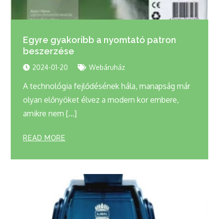
Egyre gyakoribb a nyomtató patron
beszerzése
2024-01-20
Webáruház
A technológia fejlődésének hála, manapság már
olyan előnyöket élvez a modern kor embere,
amikre nem […]
READ MORE