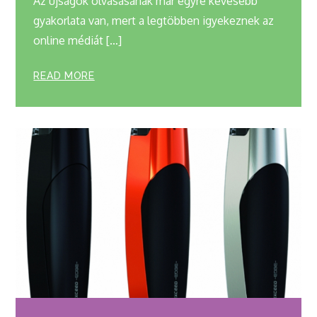
Az újságok olvasásának már egyre kevesebb
gyakorlata van, mert a legtöbben igyekeznek az
online médiát […]
READ MORE