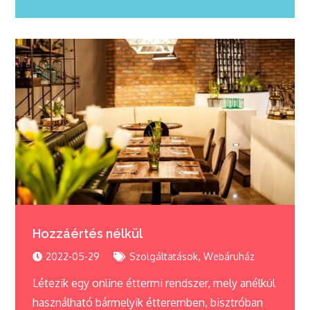
Hozzáértés nélkül
,
2022-05-29
Szolgáltatások
Webáruház
Létezik egy online éttermi rendszer, mely anélkül
használható bármelyik étteremben, bisztróban