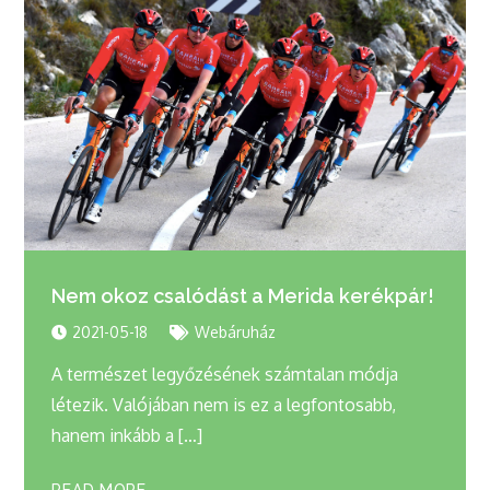
Nem okoz csalódást a Merida kerékpár!
2021-05-18
Webáruház
A természet legyőzésének számtalan módja
létezik. Valójában nem is ez a legfontosabb,
hanem inkább a […]