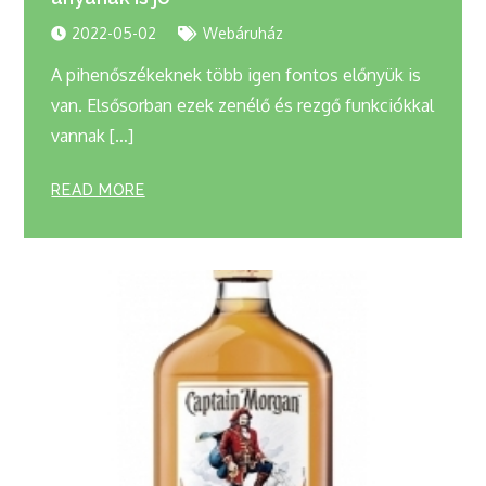
2022-05-02
Webáruház
A pihenőszékeknek több igen fontos előnyük is
van. Elsősorban ezek zenélő és rezgő funkciókkal
vannak […]
READ MORE