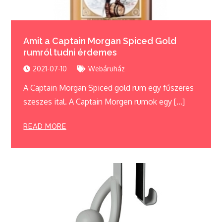
Amit a Captain Morgan Spiced Gold
rumról tudni érdemes
2021-07-10
Webáruház
A Captain Morgan Spiced gold rum egy fűszeres
szeszes ital. A Captain Morgen rumok egy […]
READ MORE