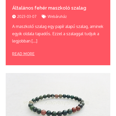
Általános fehér maszkoló szalag
2023-03-07
Webáruház
A maszkoló szalag egy papír alapú szalag, aminek
egyik oldala tapadós. Ezzel a szalaggal tudjuk a
legjobban […]
READ MORE