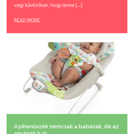
vagy kávézóban, hogy lenne […]
READ MORE
A pihenőszék nemcsak a babának, de az
anyának is jó