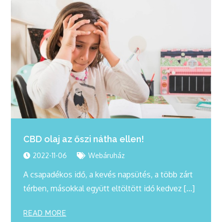
CBD olaj az őszi nátha ellen!
2022-11-06
Webáruház
A csapadékos idő, a kevés napsütés, a több zárt
térben, másokkal együtt eltöltött idő kedvez […]
READ MORE