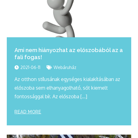
Ami nem hiányozhat az előszobából az a
fali fogas!
2021-06-11
Webáruház
Az otthon stílusának egységes kialakításában az
előszoba sem elhanyagolható, sőt kiemelt
fontossággal bír. Az előszoba […]
READ MORE