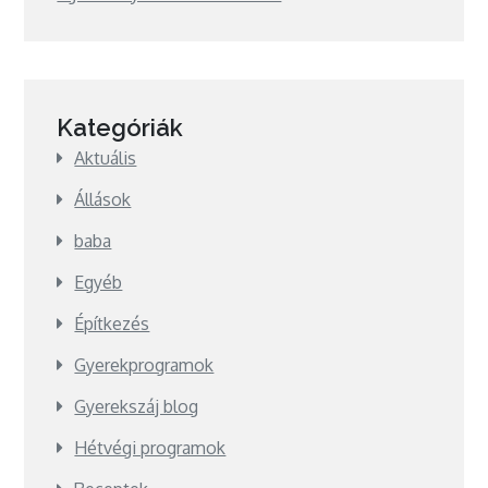
Kategóriák
Aktuális
Állások
baba
Egyéb
Építkezés
Gyerekprogramok
Gyerekszáj blog
Hétvégi programok