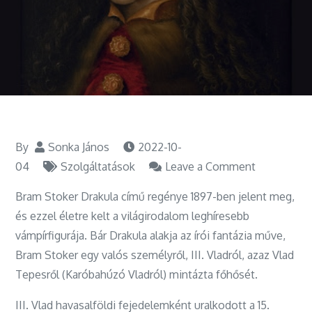
By
Sonka János
2022-10-
on
04
Szolgáltatások
Leave a Comment
A
Bram Stoker Drakula című regénye 1897-ben jelent meg,
híres
és ezzel életre kelt a világirodalom leghíresebb
Drakula
vámpírfigurája. Bár Drakula alakja az írói fantázia műve,
legendája
Bram Stoker egy valós személyről, III. Vladról, azaz Vlad
röviden
Tepesről (Karóbahúzó Vladról) mintázta főhősét.
III. Vlad havasalföldi fejedelemként uralkodott a 15.