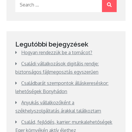
Search
for:
Legutóbbi bejegyzések
Hogyan rendezzük be a tornácot?
Családi vállalkozások digitális rendje:
biztonságos fájlmegosztás egyszerűen
Családbarát szempontok álláskereséskor:
lehetőségek Bonyhádon
Anyukás vállalkozóként a
székhelyszolgáltatás árakkal találkoztam
Család, fejlődés, karrier: munkalehetőségek
Eger környékén aktív élethez