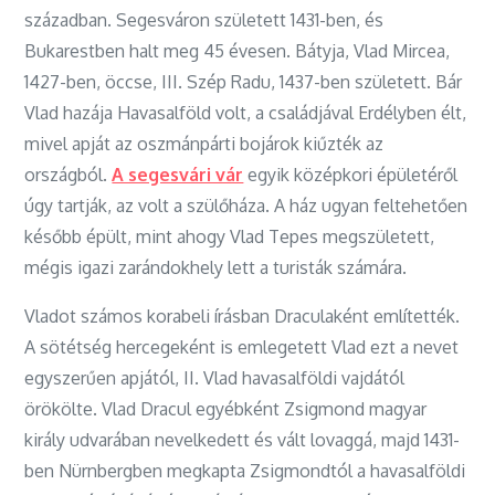
században. Segesváron született 1431-ben, és
Bukarestben halt meg 45 évesen. Bátyja, Vlad Mircea,
1427-ben, öccse, III. Szép Radu, 1437-ben született. Bár
Vlad hazája Havasalföld volt, a családjával Erdélyben élt,
mivel apját az oszmánpárti bojárok kiűzték az
országból.
A segesvári vár
egyik középkori épületéről
úgy tartják, az volt a szülőháza. A ház ugyan feltehetően
később épült, mint ahogy Vlad Tepes megszületett,
mégis igazi zarándokhely lett a turisták számára.
Vladot számos korabeli írásban Draculaként említették.
A sötétség hercegeként is emlegetett Vlad ezt a nevet
egyszerűen apjától, II. Vlad havasalföldi vajdától
örökölte. Vlad Dracul egyébként Zsigmond magyar
király udvarában nevelkedett és vált lovaggá, majd 1431-
ben Nürnbergben megkapta Zsigmondtól a havasalföldi