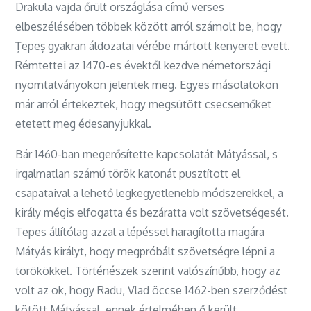
Drakula vajda őrült országlása című verses
elbeszélésében többek között arról számolt be, hogy
Țepeș gyakran áldozatai vérébe mártott kenyeret evett.
Rémtettei az 1470-es évektől kezdve németországi
nyomtatványokon jelentek meg. Egyes másolatokon
már arról értekeztek, hogy megsütött csecsemőket
etetett meg édesanyjukkal.
Bár 1460-ban megerősítette kapcsolatát Mátyással, s
irgalmatlan számú török katonát pusztított el
csapataival a lehető legkegyetlenebb módszerekkel, a
király mégis elfogatta és bezáratta volt szövetségesét.
Tepes állítólag azzal a lépéssel haragította magára
Mátyás királyt, hogy megpróbált szövetségre lépni a
törökökkel. Történészek szerint valószínűbb, hogy az
volt az ok, hogy Radu, Vlad öccse 1462-ben szerződést
kötött Mátyással, ennek értelmében ő került