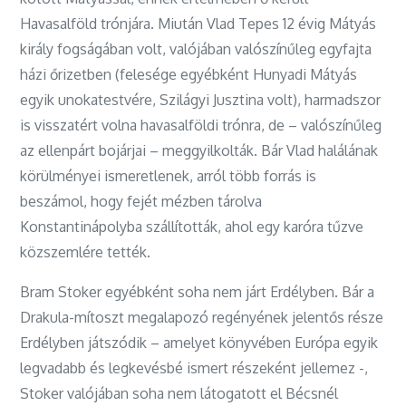
Havasalföld trónjára. Miután Vlad Tepes 12 évig Mátyás
király fogságában volt, valójában valószínűleg egyfajta
házi őrizetben (felesége egyébként Hunyadi Mátyás
egyik unokatestvére, Szilágyi Jusztina volt), harmadszor
is visszatért volna havasalföldi trónra, de – valószínűleg
az ellenpárt bojárjai – meggyilkolták. Bár Vlad halálának
körülményei ismeretlenek, arról több forrás is
beszámol, hogy fejét mézben tárolva
Konstantinápolyba szállították, ahol egy karóra tűzve
közszemlére tették.
Bram Stoker egyébként soha nem járt Erdélyben. Bár a
Drakula-mítoszt megalapozó regényének jelentős része
Erdélyben játszódik – amelyet könyvében Európa egyik
legvadabb és legkevésbé ismert részeként jellemez -,
Stoker valójában soha nem látogatott el Bécsnél