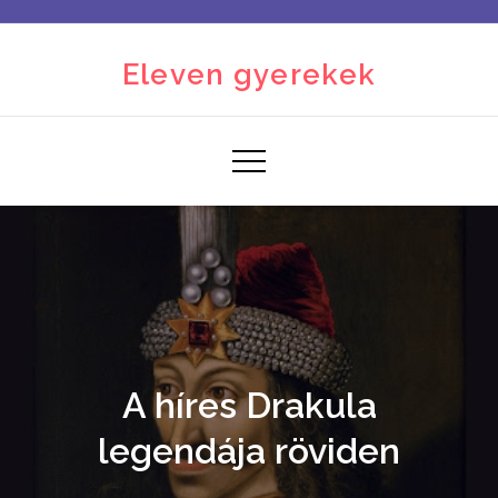
Skip
to
Eleven gyerekek
content
A híres Drakula
legendája röviden