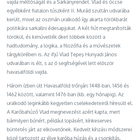
vajda méltóságát és a Sárkányrendet. Vlad és öccse
egyébként fiatalon túszként II. Murád szultán udvarába
került, mivel az oszmán uralkodó így akarta törökbarát
politikára sarkallni édesapjukat. A két fiút megtanították
törökül, és kiművelték őket többek között a
hadtudomány, a logika, a filozófia és a művészetek
tárgykörében is. Az ifjú Vlad Ţepeş Hunyadi János
udvarában is élt, s az ő segítségével lett először
havasalföldi vajda.
Három ízben ült Havasalföld trónján: 1448-ban, 1456 és
1462 között, valamint 1476-ban (kb. egy hónapig). Az
uralkodó leginkább kegyetlen cselekedeteiről híresült el.
A Karóbahúzó Vlad megnevezést azért kapta, mert
bármilyen bűnért, például lopásért, kínkeserves
büntetés járt az elkövetőnek. Kedvelt kínzási módszerei
közé tartozott az élve karóba húzás és a csonkítás.