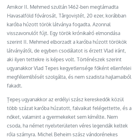
Amikor II. Mehmed szultán 1462-ben megtámadta
Havasalföld fővárosát, Târgoviștét, 20 ezer, korábban
karóba húzott török látványa fogadta. Azonnal
visszavonulót fújt. Egy török krónikaíró elmondása
szerint II. Mehmed elborzadt a karóba húzott törökök
látványától, de egyben csodálatot is érzett Vlad iránt,
aki ilyen tettekre is képes volt. Történészek szerint
ugyanakkor Vlad Tepes kegyetlensége főként ellenfelei
megfélemlítését szolgálta, és nem szadista hajlamaiból
fakadt.
Țepeș ugyanakkor az erdélyi szász kereskedők közül
több százat karóba húzatott, falvaikat felégettette, és a
nőket, valamint a gyermekeket sem kímélte. Nem
csoda, ha német nyelvterületen véres legendák keltek
róla szárnyra. Michel Beheim szász vándorénekes